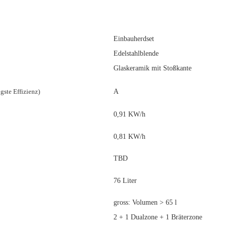
Einbauherdset
Edelstahlblende
Glaskeramik mit Stoßkante
ngste Effizienz)
A
0,91 KW/h
0,81 KW/h
TBD
76 Liter
gross: Volumen > 65 l
2 + 1 Dualzone + 1 Bräterzone