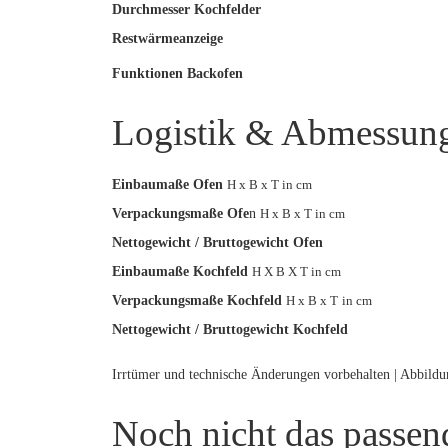
Durchmesser Kochfelder
Restwärmeanzeige
Funktionen Backofen
Logistik & Abmessun
Einbaumaße Ofen
H x B x T in cm
Verpackungsmaße Ofe
n
H x B x T in cm
Nettogewicht / Bruttogewicht Ofen
Einbaumaße Kochfeld
H X B X T in cm
Verpackungsmaße Kochfeld
H x B x T
in cm
Nettogewicht / Bruttogewicht
Kochfeld
Irrtümer und technische Änderungen vorbehalten | Abbild
Noch nicht das passen