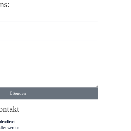
ns:
Senden
ontakt
dendienst
dler werden