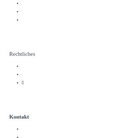
Kochen & Backen
Kühlen & Gefrieren
Waschen & Trocknen
Rechtliches
Impressum
Datenschutz
Garantiebedingungen
Kontakt
Kundendienst
Händler werden