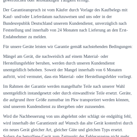
gewerblichen oder selbständigen Tätigkeit erfolgt.
Der Garantieanspruch ist vom Käufer durch Vorlage des Kaufbelegs mit
Kauf- und/oder Lieferdatum nachzuweisen und uns oder in der
Bundesrepublik Deutschland unserem Kundendienst, unverzüglich nach
Feststellung und innerhalb von 24 Monaten nach Lieferung an den Erst-
Endabnehmer zu melden.
Für unsere Geräte leisten wir Garantie gemäß nachstehenden Bedingungen:
Mängel am Gerät, die nachweislich auf einem Material- oder
Herstellungsfehler beruhen, werden durch unseren Kundendienst
unentgeldlich behoben. Soweit der Mangel innerhalb von 6 Monaten
auftritt, wird vermutet, dass ein Material- oder Herstellungsfehler vorliegt.
Im Rahmen der Garantie werden mangelhafte Teile nach unserer Wahl
unentgeldlich instandgesetzt oder durch einwandfreie Teile ersetzt. Geräte,
die aufgrund ihrer Größe zumutbar im Pkw transportiert werden können,
sind unserem Kundendienst zu übergeben oder zuzusenden.
Wird die Nachbesserung von uns abgelehnt oder schlägt sie endgültig fehl,
wird innerhalb der Garantiezeit auf Wunsch das alte Gerät kostenfrei durch
ein neues Gerät gleicher Art, gleicher Güte und gleichen Typs ersetzt.
Sofern das betroffene Gerät zum Zeitpunkt der Fehleranzeige nicht mehr