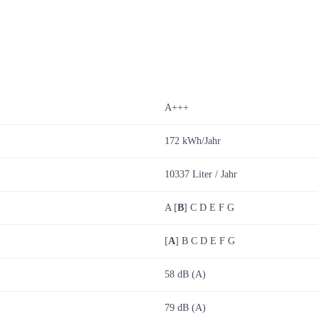
A+++
172 kWh/Jahr
10337 Liter / Jahr
A [
B
] C D E F G
[
A
] B C D E F G
58 dB (A)
79 dB (A)