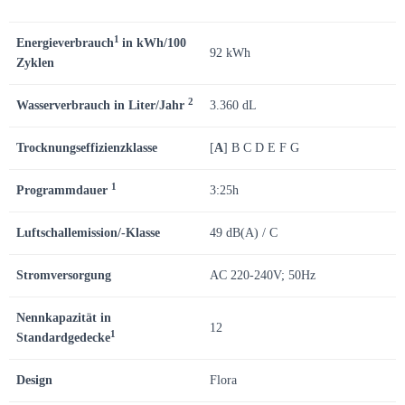
1
Energieverbrauch
in kWh/100
92 kWh
Zyklen
2
Wasserverbrauch in Liter/Jahr
3.360 dL
Trocknungseffizienzklasse
[
A
] B C D E F G
1
Programmdauer
3:25h
Luftschallemission/-Klasse
49 dB(A) / C
Stromversorgung
AC 220-240V; 50Hz
Nennkapazität in
12
1
Standardgedecke
Design
Flora