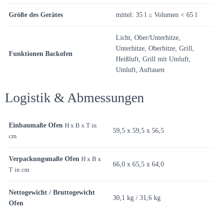
Größe des Gerätes
mittel: 35 l ≤ Volumen < 65 l
Licht, Ober/Unterhitze,
Unterhitze, Oberhitze, Grill,
Funktionen Backofen
Heißluft, Grill mit Umluft,
Umluft, Auftauen
Logistik & Abmessungen
Einbaumaße Ofen
H x B x T in
59,5 x 59,5 x 56,5
cm
Verpackungsmaße Ofen
H x B x
66,0 x 65,5 x 64,0
T
in cm
Nettogewicht / Bruttogewicht
30,1 kg / 31,6 kg
Ofen