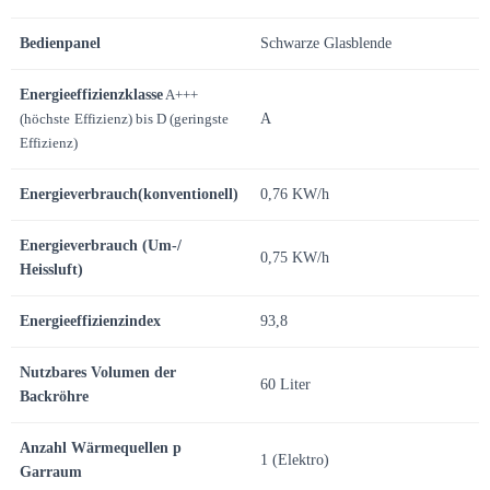
Bedienpanel
Schwarze Glasblende
Energieeffizienzklasse
A+++
(höchste
Effizienz) bis D (geringste
A
Effizienz)
Energieverbrauch(konventionell)
0,76 KW/h
Energieverbrauch (Um-/
0,75 KW/h
Heissluft)
Energieeffizienzindex
93,8
Nutzbares Volumen der
60 Liter
Backröhre
Anzahl Wärmequellen p
1 (Elektro)
Garraum