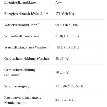
Energieeffizienzklasse
A++
2
Energieverbrauch kWh/ Jahr
171 kWh/Jahr
2a
Wasserverbrauch Jahr
9900 Liter / Jahr
Schleudereffizienzklasse
A [
B
] C D E F G
1
Wascheffizienzklasse Waschen
[
A
] B C D E F G
1
Geräuschentwicklung Waschen
58 dB (A)
Geräuschentwicklung
78 dB (A)
1
Schleudern
Stromversorgung
AC 220-240V; 50Hz
Fassungsvermögen max. /
44 Liter / 6 kg
1
Nennkapazität