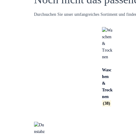
Durchsuchen Sie unser umfangreiches Sortiment und finden
Wasc
hen
&
Trock
nen
(38)