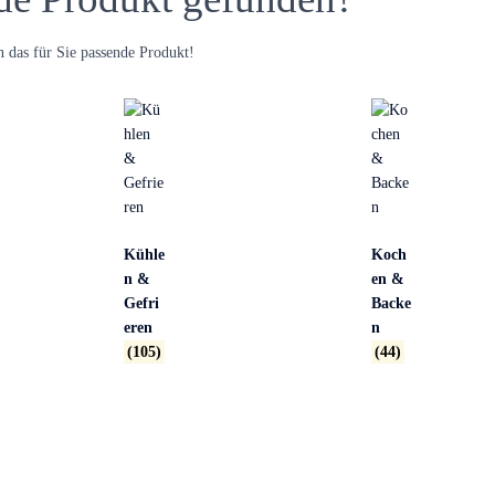
 das für Sie passende Produkt!
Kühle
Koch
n &
en &
Gefri
Backe
eren
n
(105)
(44)