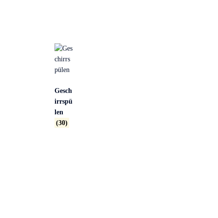
Gesch
irrspü
len
(30)