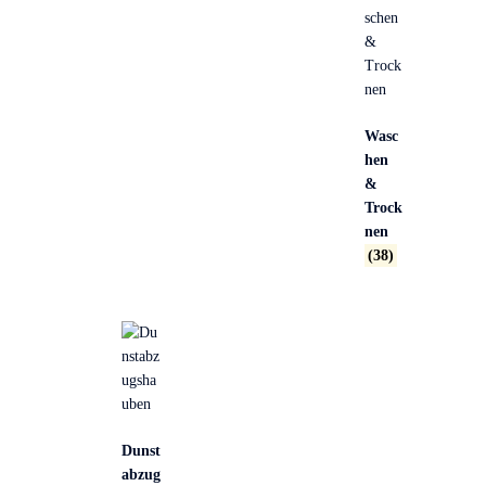
Wasc
hen
&
Trock
nen
(38)
Dunst
abzug