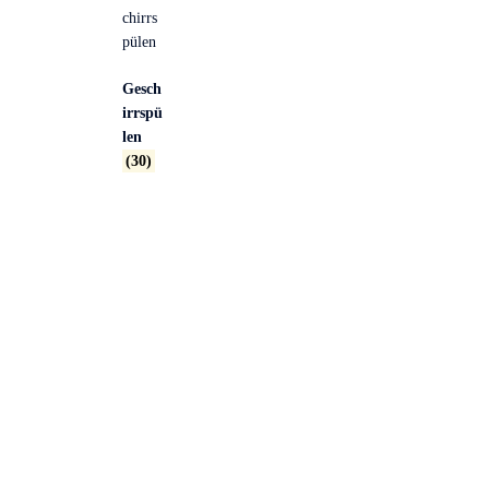
Gesch
irrspü
len
(30)