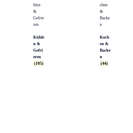
Kühle
Koch
n &
en &
Gefri
Backe
eren
n
(105)
(44)