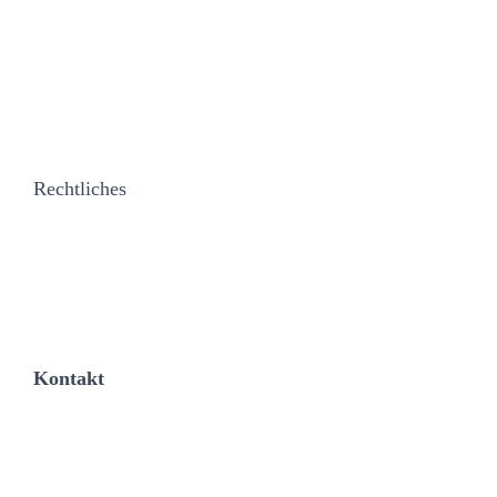
Geschirrspülen
Kochen & Backen
Kühlen & Gefrieren
Waschen & Trocknen
Rechtliches
Impressum
Datenschutz
Garantiebedingungen
Kontakt
Kundendienst
Händler werden